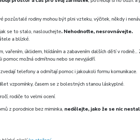
ebují prostor a čas pro svůj zármutek
, potřebují si ho odžít 
vé pozůstalé rodiny mohou být plni vzteku, výčitek, někdy i nenávi
, jak se to stalo, naslouchejte
. Nehodnoťte, nesrovnávejte.
tele a blízké.
, vařením, úklidem, hlídáním a zabavením dalších dětí v rodině... 
aši pomoc možná odmítnou nebo se nevyjádří.
zvedají telefony a odmítají pomoc i jakoukoli formu komunikace.
sdílet vzpomínky, časem se z bolestných stanou láskyplné.
ročí, rodiče to velmi ocení.
omů z porodnice bez miminka,
nedělejte, jako že se nic nestal