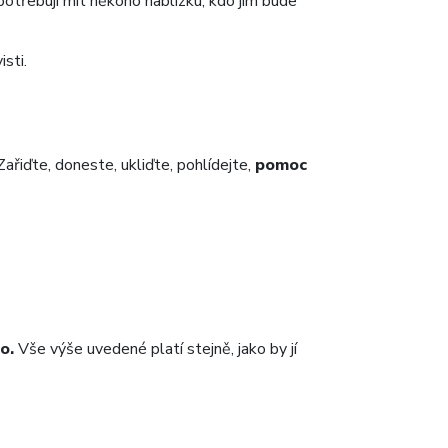
a potřebují mít někoho nablízku, kdo jim bude
sti.
Zařiďte, doneste, ukliďte, pohlídejte,
pomoc
o.
Vše výše uvedené platí stejně, jako by jí