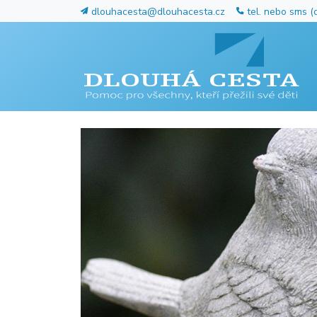
dlouhacesta@dlouhacesta.cz
tel. nebo sms (