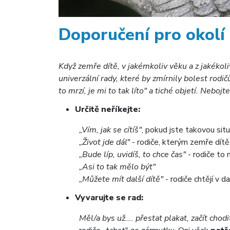
Doporučení pro okolí
Když zemře dítě, v jakémkoliv věku a z jakékoli
univerzální rady, které by zmírnily bolest rodi
to mrzí, je mi to tak líto" a tiché objetí. Nebojt
Určitě neříkejte:
„Vím, jak se cítíš"
, pokud jste takovou situa
„Život jde dál"
- rodiče, kterým zemře dítě, 
„Bude líp, uvidíš, to chce čas"
- rodiče to 
„Asi to tak mělo být"
„Můžete mít další dítě"
- rodiče chtějí v da
Vyvarujte se rad:
Měl/a bys už.... přestat plakat, začít chodi