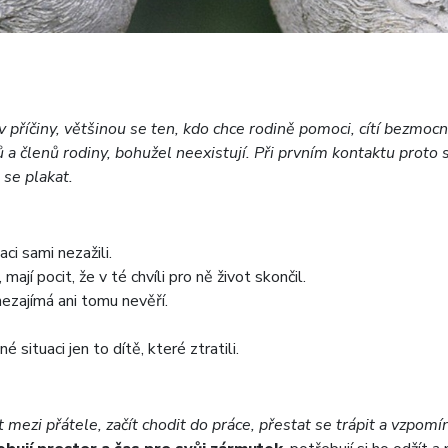
v příčiny, většinou se ten, kdo chce rodině pomoci, cítí bezmoc
čů a členů rodiny, bohužel neexistují. Při prvním kontaktu proto
e se plakat.
ci sami nezažili.
mají pocit, že v té chvíli pro ně život skončil.
nezajímá ani tomu nevěří.
né situaci jen to dítě, které ztratili.
t mezi přátele, začít chodit do práce, přestat se trápit a vzpomínat