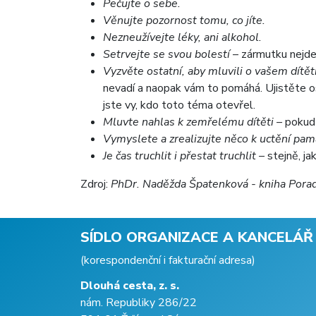
Pečujte o sebe.
Věnujte pozornost tomu, co jíte.
Nezneužívejte léky, ani alkohol.
Setrvejte se svou bolestí
– zármutku nejde 
Vyzvěte ostatní, aby mluvili o vašem dítěti
nevadí a naopak vám to pomáhá. Ujistěte os
jste vy, kdo toto téma otevřel.
Mluvte nahlas k zemřelému dítěti –
pokud 
Vymyslete a zrealizujte něco k uctění pam
Je čas truchlit i přestat truchlit –
stejně, jak
Zdroj:
PhDr. Naděžda Špatenková - kniha Porade
SÍDLO ORGANIZACE A KANCELÁŘ
(korespondenční i fakturační adresa)
Dlouhá cesta, z. s.
nám. Republiky 286/22