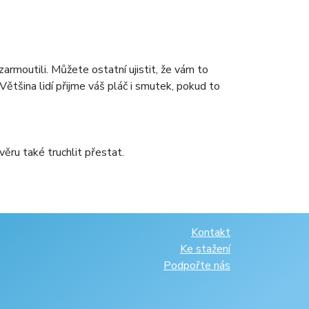
armoutili. Můžete ostatní ujistit, že vám to
ětšina lidí přijme váš pláč i smutek, pokud to
ávěru také truchlit přestat.
Kontakt
Ke stažení
Podpořte nás