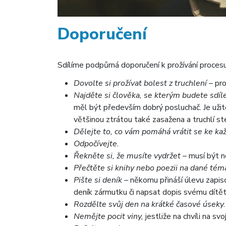
Doporučení
Sdílíme podpůrná doporučení k prožívání procesu
Dovolte si prožívat bolest z truchlení
– pro
Najděte si člověka, se kterým budete sdí
měl být především dobrý posluchač. Je užit
většinou ztrátou také zasažena a truchlí ste
Dělejte to, co vám pomáhá vrátit se ke 
Odpočívejte.
Řekněte si, že musíte vydržet –
musí být n
Přečtěte si knihy nebo poezii na dané tém
Pište si deník –
někomu přináší úlevu zapiso
deník zármutku či napsat dopis svému dítěti
Rozdělte svůj den na krátké časové úseky.
Nemějte pocit viny,
jestliže na chvíli na s