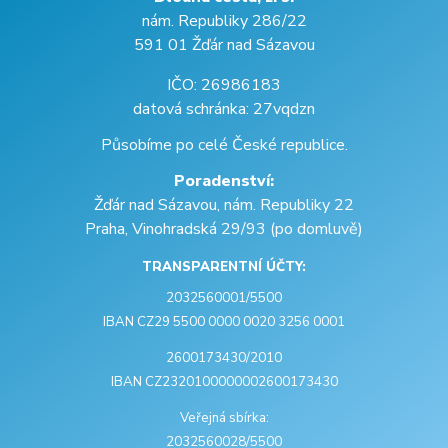
nám. Republiky 286/22
591 01 Žďár nad Sázavou
IČO: 26986183
datová schránka: 27vqdzn
Působíme po celé České republice.
Poradenství:
Žďár nad Sázavou, nám. Republiky 22
Praha, Vinohradská 29/93 (po domluvě)
TRANSPARENTNÍ ÚČTY:
2032560001/5500
IBAN CZ29 5500 0000 0020 3256 0001
2600173430/2010
IBAN CZ2320100000002600173430
Veřejná sbírka:
2032560028/5500