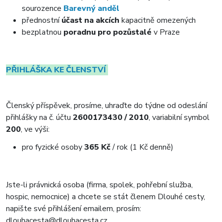
sourozence
Barevný anděl
přednostní
účast na akcích
kapacitně omezených
bezplatnou
poradnu pro pozůstalé
v Praze
PŘIHLÁŠKA KE ČLENSTVÍ
Členský příspěvek, prosíme, uhraďte do týdne od odeslání
přihlášky na č. účtu
2600173430 / 2010
, variabilní symbol
200
, ve výši:
pro fyzické osoby
365 Kč
/ rok (1 Kč denně)
Jste-li právnická osoba (firma, spolek, pohřební služba,
hospic, nemocnice) a chcete se stát členem Dlouhé cesty,
napište své přihlášení emailem, prosím:
dlouhacesta@dlouhacesta.cz