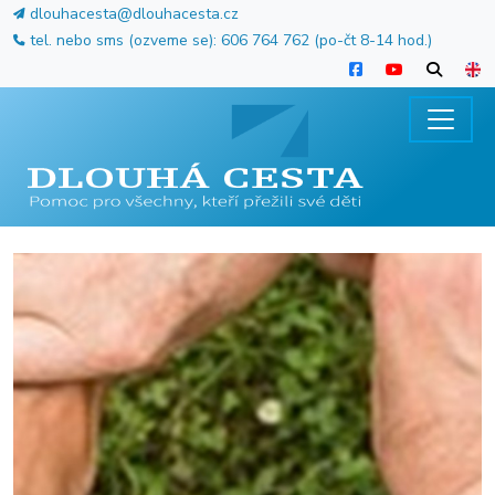
dlouhacesta@dlouhacesta.cz
tel. nebo sms (ozveme se): 606 764 762 (po-čt 8-14 hod.)