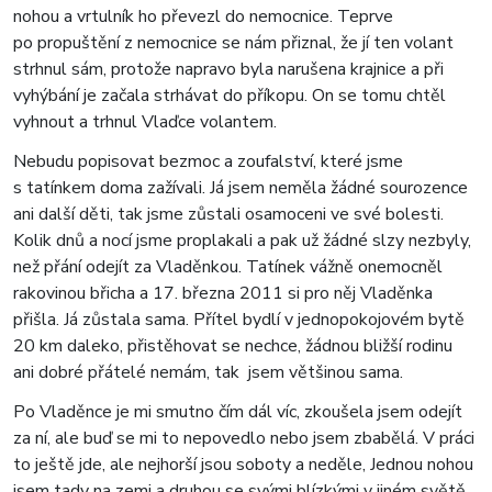
nohou a vrtulník ho převezl do nemocnice. Teprve
po propuštění z nemocnice se nám přiznal, že jí ten volant
strhnul sám, protože napravo byla narušena krajnice a při
vyhýbání je začala strhávat do příkopu. On se tomu chtěl
vyhnout a trhnul Vlaďce volantem.
Nebudu popisovat bezmoc a zoufalství, které jsme
s tatínkem doma zažívali. Já jsem neměla žádné sourozence
ani další děti, tak jsme zůstali osamoceni ve své bolesti.
Kolik dnů a nocí jsme proplakali a pak už žádné slzy nezbyly,
než přání odejít za Vladěnkou. Tatínek vážně onemocněl
rakovinou břicha a 17. března 2011 si pro něj Vladěnka
přišla. Já zůstala sama. Přítel bydlí v jednopokojovém bytě
20 km daleko, přistěhovat se nechce, žádnou bližší rodinu
ani dobré přátelé nemám, tak jsem většinou sama.
Po Vladěnce je mi smutno čím dál víc, zkoušela jsem odejít
za ní, ale buď se mi to nepovedlo nebo jsem zbabělá. V práci
to ještě jde, ale nejhorší jsou soboty a neděle, Jednou nohou
jsem tady na zemi a druhou se svými blízkými v jiném světě.