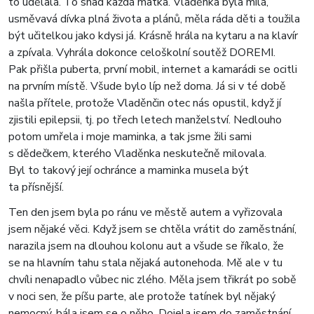
to udělala. To snad každá matka. Vladěnka byla milá,
usměvavá dívka plná života a plánů, měla ráda děti a toužila
být učitelkou jako kdysi já. Krásně hrála na kytaru a na klavír
a zpívala. Vyhrála dokonce celoškolní soutěž DOREMI.
Pak přišla puberta, první mobil, internet a kamarádi se ocitli
na prvním místě. Všude bylo líp než doma. Já si v té době
našla přítele, protože Vladěnčin otec nás opustil, když jí
zjistili epilepsii, tj. po třech letech manželství. Nedlouho
potom umřela i moje maminka, a tak jsme žili sami
s dědečkem, kterého Vladěnka neskutečně milovala.
Byl to takový její ochránce a maminka musela být
ta přísnější.
Ten den jsem byla po ránu ve městě autem a vyřizovala
jsem nějaké věci. Když jsem se chtěla vrátit do zaměstnání,
narazila jsem na dlouhou kolonu aut a všude se říkalo, že
se na hlavním tahu stala nějaká autonehoda. Mě ale v tu
chvíli nenapadlo vůbec nic zlého. Měla jsem třikrát po sobě
v noci sen, že píšu parte, ale protože tatínek byl nějaký
nemocný, bála jsem se o něho. Dojela jsem do zaměstnání