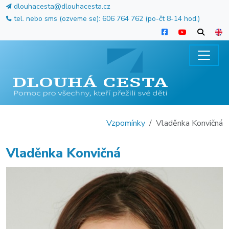
dlouhacesta@dlouhacesta.cz
tel. nebo sms (ozveme se): 606 764 762 (po-čt 8-14 hod.)
Vzpomínky
Vladěnka Konvičná
Vladěnka Konvičná