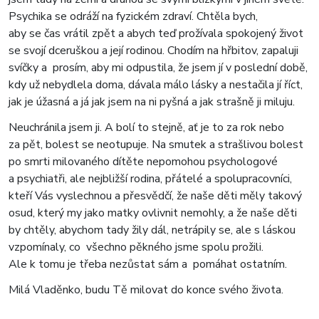
Psychika se odráží na fyzickém zdraví. Chtěla bych,
aby se čas vrátil zpět a abych teď prožívala spokojený život
se svojí dceruškou a její rodinou. Chodím na hřbitov, zapaluji
svíčky a prosím, aby mi odpustila, že jsem jí v poslední době,
kdy už nebydlela doma, dávala málo lásky a nestačila jí říct,
jak je úžasná a já jak jsem na ni pyšná a jak strašně ji miluju.
Neuchránila jsem ji. A bolí to stejně, ať je to za rok nebo
za pět, bolest se neotupuje. Na smutek a strašlivou bolest
po smrti milovaného dítěte nepomohou psychologové
a psychiatři, ale nejbližší rodina, přátelé a spolupracovníci,
kteří Vás vyslechnou a přesvědčí, že naše děti měly takový
osud, který my jako matky ovlivnit nemohly, a že naše děti
by chtěly, abychom tady žily dál, netrápily se, ale s láskou
vzpomínaly, co všechno pěkného jsme spolu prožili.
Ale k tomu je třeba nezůstat sám a pomáhat ostatním.
Milá Vladěnko, budu Tě milovat do konce svého života.