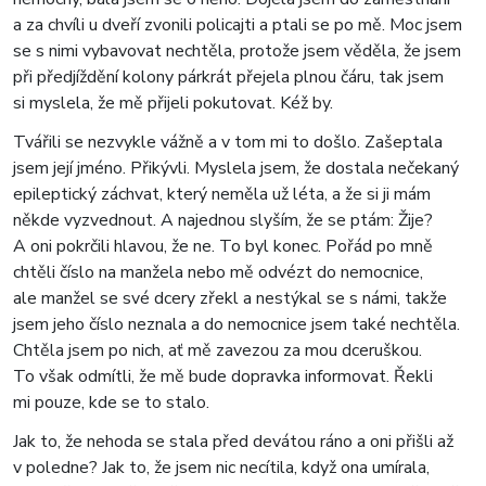
a za chvíli u dveří zvonili policajti a ptali se po mě. Moc jsem
se s nimi vybavovat nechtěla, protože jsem věděla, že jsem
při předjíždění kolony párkrát přejela plnou čáru, tak jsem
si myslela, že mě přijeli pokutovat. Kéž by.
Tvářili se nezvykle vážně a v tom mi to došlo. Zašeptala
jsem její jméno. Přikývli. Myslela jsem, že dostala nečekaný
epileptický záchvat, který neměla už léta, a že si ji mám
někde vyzvednout. A najednou slyším, že se ptám: Žije?
A oni pokrčili hlavou, že ne. To byl konec. Pořád po mně
chtěli číslo na manžela nebo mě odvézt do nemocnice,
ale manžel se své dcery zřekl a nestýkal se s námi, takže
jsem jeho číslo neznala a do nemocnice jsem také nechtěla.
Chtěla jsem po nich, ať mě zavezou za mou dceruškou.
To však odmítli, že mě bude dopravka informovat. Řekli
mi pouze, kde se to stalo.
Jak to, že nehoda se stala před devátou ráno a oni přišli až
v poledne? Jak to, že jsem nic necítila, když ona umírala,