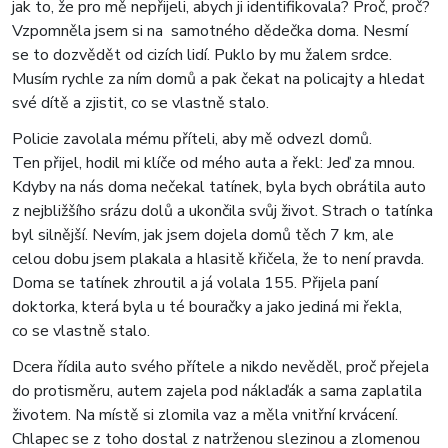
jak to, že pro mě nepřijeli, abych ji identifikovala? Proč, proč?
Vzpomněla jsem si na samotného dědečka doma. Nesmí
se to dozvědět od cizích lidí. Puklo by mu žalem srdce.
Musím rychle za ním domů a pak čekat na policajty a hledat
své dítě a zjistit, co se vlastně stalo.
Policie zavolala mému příteli, aby mě odvezl domů.
Ten přijel, hodil mi klíče od mého auta a řekl: Jeď za mnou.
Kdyby na nás doma nečekal tatínek, byla bych obrátila auto
z nejbližšího srázu dolů a ukončila svůj život. Strach o tatínka
byl silnější. Nevím, jak jsem dojela domů těch 7 km, ale
celou dobu jsem plakala a hlasitě křičela, že to není pravda.
Doma se tatínek zhroutil a já volala 155. Přijela paní
doktorka, která byla u té bouračky a jako jediná mi řekla,
co se vlastně stalo.
Dcera řídila auto svého přítele a nikdo nevěděl, proč přejela
do protisměru, autem zajela pod náklaďák a sama zaplatila
životem. Na místě si zlomila vaz a měla vnitřní krvácení.
Chlapec se z toho dostal z natrženou slezinou a zlomenou