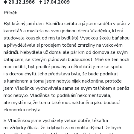
20.12.1986
17.04.2009
Příběh
Byl krásný jarní den. Sluníčko svítilo a já jsem seděla v práci v
kanceláři a myslela na svou jedinou dceru Vladěnku, která
studovala kousek od místa bydliště Vysokou školu báňskou
a přivydělávala si prodejem točené zmrzliny na vlakovém
nádraží. Nebydlela už doma, ale pár km od domova se svým
chlapcem, se kterým plánovali budoucnost. Mně se ten hoch
moc nelíbil, byl prudké povahy a několikrát jsme se spolu
i s dcerou chytli. Jeho představa byla, že bude podnikat
s kamionem a tomu jsem nebyla nijak nakloněna, protože
jsem Vladěnku vychovávala sama se svým tatínkem a peněz
moc nebylo. Vladěnka to podnikání nekomentovala,
ale myslím si, že tomu také moc nakloněna jako budoucí
ekonomka nebyla.
S Vladěnkou jsme vycházely velice dobře, lékařka
mi vždycky říkala, že kdybych za ni mohla dýchat, že bych