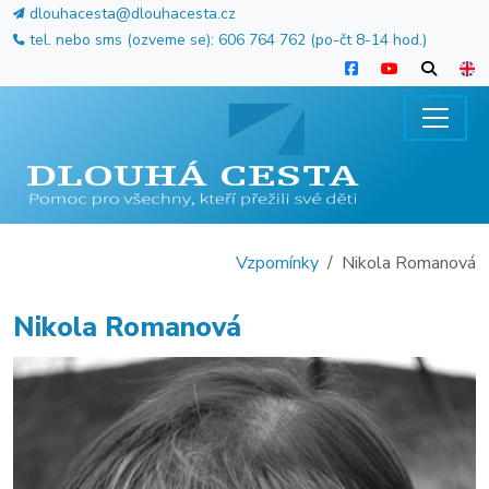
dlouhacesta@dlouhacesta.cz
tel. nebo sms (ozveme se): 606 764 762 (po-čt 8-14 hod.)
Vzpomínky
Nikola Romanová
Nikola Romanová