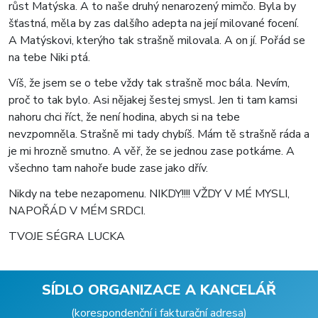
růst Matýska. A to naše druhý nenarozený mimčo. Byla by
šťastná, měla by zas dalšího adepta na její milované focení.
A Matýskovi, kterýho tak strašně milovala. A on jí. Pořád se
na tebe Niki ptá.
Víš, že jsem se o tebe vždy tak strašně moc bála. Nevím,
proč to tak bylo. Asi nějakej šestej smysl. Jen ti tam kamsi
nahoru chci říct, že není hodina, abych si na tebe
nevzpomněla. Strašně mi tady chybíš. Mám tě strašně ráda a
je mi hrozně smutno. A věř, že se jednou zase potkáme. A
všechno tam nahoře bude zase jako dřív.
Nikdy na tebe nezapomenu. NIKDY!!!! VŽDY V MÉ MYSLI,
NAPOŘÁD V MÉM SRDCI.
TVOJE SÉGRA LUCKA
SÍDLO ORGANIZACE A KANCELÁŘ
(korespondenční i fakturační adresa)