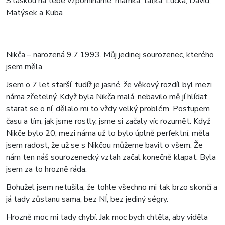
S láskou na tebe vzpomínáme, mamka, taťka, Lucka, David,
Matýsek a Kuba
Nikča – narozená 9.7.1993. Můj jedinej sourozenec, kterého
jsem měla.
Jsem o 7 let starší, tudíž je jasné, že věkový rozdíl byl mezi
náma zřetelný. Když byla Nikča malá, nebavilo mě jí hlídat,
starat se o ní, dělalo mi to vždy velký problém. Postupem
času a tím, jak jsme rostly, jsme si začaly víc rozumět. Když
Nikče bylo 20, mezi náma už to bylo úplně perfektní, měla
jsem radost, že už se s Nikčou můžeme bavit o všem. Že
nám ten náš sourozenecký vztah začal konečně klapat. Byla
jsem za to hrozně ráda.
Bohužel jsem netušila, že tohle všechno mi tak brzo skončí a
já tady zůstanu sama, bez NÍ, bez jediný ségry.
Hrozně moc mi tady chybí. Jak moc bych chtěla, aby viděla