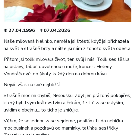
27.04.1996
07.04.2026
Naše milovaná Nelinko, neměla jsi štěstí, když jsi přicházela
na svět a strašně brzy a náhle jsi nám z tohoto světa odešla.
Přitom jsi tolik milovala život, ten svůj i náš. Tolik ses těšila
na oslavy, tábor, dovolenou u moře, koncert Heleny
Vondráčkové, do školy, každý den na dobrou kávu...
Nejvíc však na své nejbližší.
Strašně moc mi chybíš, Neloušku. Zbyl jen prázdný pokojíček,
který byl Tvým královstvím a čekám, že Tě zase uslyším,
uvidím a obejmu... to ticho je zničující.
Věřím, že se jednou zase sejdeme, posílám Ti do nebíčka
moc pusinek a pozdravů od maminky, tatínka, sestřičky