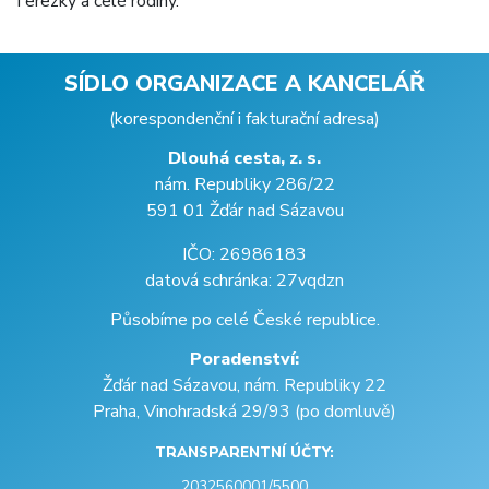
Terezky a celé rodiny.
SÍDLO ORGANIZACE A KANCELÁŘ
(korespondenční i fakturační adresa)
Dlouhá cesta, z. s.
nám. Republiky 286/22
591 01 Žďár nad Sázavou
IČO: 26986183
datová schránka: 27vqdzn
Působíme po celé České republice.
Poradenství:
Žďár nad Sázavou, nám. Republiky 22
Praha, Vinohradská 29/93 (po domluvě)
TRANSPARENTNÍ ÚČTY:
2032560001/5500