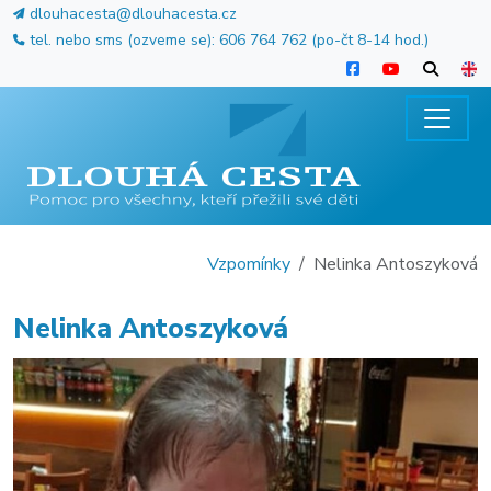
dlouhacesta@dlouhacesta.cz
tel. nebo sms (ozveme se): 606 764 762 (po-čt 8-14 hod.)
Vzpomínky
Nelinka Antoszyková
Nelinka Antoszyková