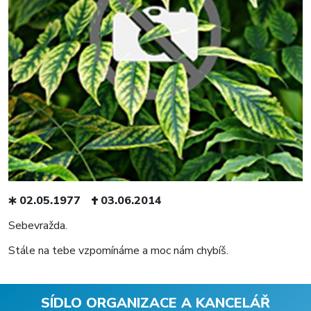
02.05.1977
03.06.2014
Sebevražda.
Stále na tebe vzpomínáme a moc nám chybíš.
SÍDLO ORGANIZACE A KANCELÁŘ