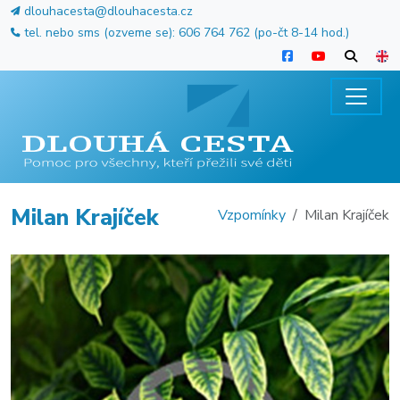
dlouhacesta@dlouhacesta.cz
tel. nebo sms (ozveme se): 606 764 762 (po-čt 8-14 hod.)
Milan Krajíček
Vzpomínky
Milan Krajíček