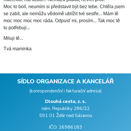
Moc to bolí, neumím si představit být bez tebe. Chtěla jsem
se zabít, ale nemůžu vědomě ublížit tvé sestře... Mám tě
moc moc moc moc ráda. Odpusť mi, prosím... Tak moc tě
tu potřebuji...
Miluji tě...
Tvá maminka
SÍDLO ORGANIZACE A KANCELÁŘ
(korespondenční i fakturační adresa)
Dlouhá cesta, z. s.
nám. Republiky 286/22
591 01 Žďár nad Sázavou
IČO: 26986183