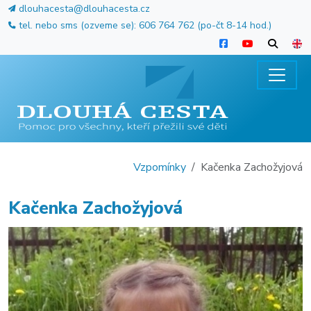
dlouhacesta@dlouhacesta.cz
tel. nebo sms (ozveme se): 606 764 762 (po-čt 8-14 hod.)
Vzpomínky
Kačenka Zachožyjová
Kačenka Zachožyjová