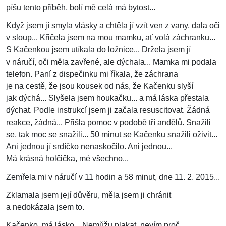
píšu tento příběh, bolí mě celá má bytost...
Když jsem jí smyla vlásky a chtěla jí vzít ven z vany, dala oči
v sloup... Křičela jsem na mou mamku, ať volá záchranku...
S Kačenkou jsem utíkala do ložnice... Držela jsem jí
v náručí, oči měla zavřené, ale dýchala... Mamka mi podala
telefon. Paní z dispečinku mi říkala, že záchrana
je na cestě, že jsou kousek od nás, že Kačenku slyší
jak dýchá... Slyšela jsem houkačku... a má láska přestala
dýchat. Podle instrukcí jsem ji začala resuscitovat. Žádná
reakce, žádná... Přišla pomoc v podobě tří andělů. Snažili
se, tak moc se snažili... 50 minut se Kačenku snažili oživit...
Ani jednou jí srdíčko nenaskočilo. Ani jednou...
Má krásná holčička, mé všechno...
Zemřela mi v náručí v 11 hodin a 58 minut, dne 11. 2. 2015...
Zklamala jsem její důvěru, měla jsem ji chránit
a nedokázala jsem to.
Kačenko, má lásko... Nemůžu plakat, nevím proč.