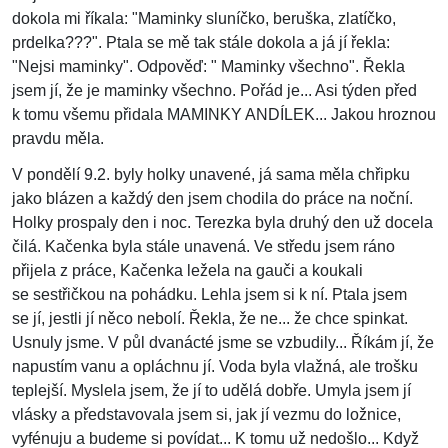
dokola mi říkala: "Maminky sluníčko, beruška, zlatíčko,
prdelka???". Ptala se mě tak stále dokola a já jí řekla:
"Nejsi maminky". Odpověď: " Maminky všechno". Řekla
jsem jí, že je maminky všechno. Pořád je... Asi týden před
k tomu všemu přidala MAMINKY ANDÍLEK... Jakou hroznou
pravdu měla.
V pondělí 9.2. byly holky unavené, já sama měla chřipku
jako blázen a každý den jsem chodila do práce na noční.
Holky prospaly den i noc. Terezka byla druhý den už docela
čilá. Kačenka byla stále unavená. Ve středu jsem ráno
přijela z práce, Kačenka ležela na gauči a koukali
se sestřičkou na pohádku. Lehla jsem si k ní. Ptala jsem
se jí, jestli jí něco nebolí. Řekla, že ne... že chce spinkat.
Usnuly jsme. V půl dvanácté jsme se vzbudily... Říkám jí, že
napustím vanu a opláchnu jí. Voda byla vlažná, ale trošku
teplejší. Myslela jsem, že jí to udělá dobře. Umyla jsem jí
vlásky a představovala jsem si, jak jí vezmu do ložnice,
vyfénuju a budeme si povídat... K tomu už nedošlo... Když