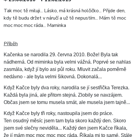
Tak moc tě miluji... Lásko, má krásná holčičko... Přijde den,
kdy tě budu držet v náručí a už tě nepustím... Mám tě moc
moc moc moc ráda... Maminka
Příběh
Kačenka se narodila 29. června 2010. Bože! Byla tak
nádherná. Od miminka byla velmi vážná. Poprvé se nahlas
zasmála, když jí bylo asi půl roku. Mluvit začala poměrně
nedávno - ale byla velmi šikovná. Dokonalá...
Když Kačce byly dva roky, narodila se jí sestřička Terezka.
Každá byla jiná, ale přitom stejná. Zlobily se navzájem.
Občas jsem se tomu musela smát, ale musela jsem tajně...
Když Kačce byly tři roky, nastoupila jsem do práce.
Ten osudný měsíc jsem tam byla skoro každý den. Skoro
jsem své slečny neviděla... Každý den jsem Kačce říkala,
že jí mám moc moc moc moc ráda. Říkala mi to samé. Stále