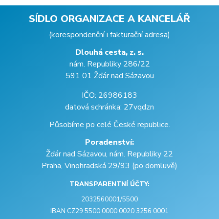
SÍDLO ORGANIZACE A KANCELÁŘ
(korespondenční i fakturační adresa)
Dlouhá cesta, z. s.
nám. Republiky 286/22
591 01 Žďár nad Sázavou
IČO: 26986183
datová schránka: 27vqdzn
Působíme po celé České republice.
Poradenství:
Žďár nad Sázavou, nám. Republiky 22
Praha, Vinohradská 29/93 (po domluvě)
TRANSPARENTNÍ ÚČTY:
2032560001/5500
IBAN CZ29 5500 0000 0020 3256 0001